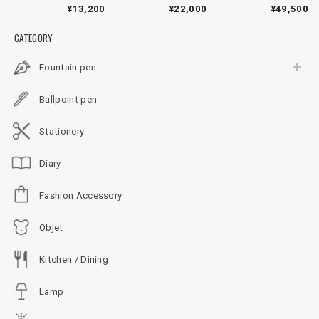
＞
＞
丸つち目＞
¥13,200
¥22,000
¥49,500
CATEGORY
Fountain pen
Ballpoint pen
Stationery
Diary
Fashion Accessory
Objet
Kitchen / Dining
Lamp