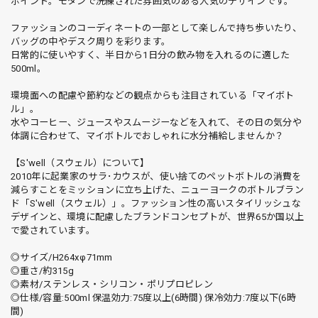
ポイント。モダンで洗練された雰囲気のある人気のデザインです。
ファッションのコーディネートの一部として楽しんで持ち歩いたり、
バッグの中やデスク周りを彩ります。
日常的に使いやすく、半日から1日分の飲み物を入れるのに適した
500ml。
環境面への配慮や節約などの観点からも注目されている「マイボト
ル」。
水やコーヒー、ジュースやスムージーなどを入れて、その日の気分や
体調に合わせて、マイボトルでおしゃれに水分補給しませんか？
【S'well（スウェル）について】
2010年に起業家のサラ･カウスが、使い捨てのペットボトルの消費を
減らすことをミッションに立ち上げた、ニューヨークのボトルブラン
ド「S'well（スウェル）」。ファッション性の高いスタイリッシュな
デザインと、環境に配慮したブランドコンセプトが、世界65か国以上
で愛されています。
◎サイズ/H264xφ71mm
◎重さ/約315g
◎素材/ステンレス・シリコン・ポリプロピレン
◎仕様/容量:500ml 保温効力:75度以上(6時間) 保冷効力:7度以下(6時
間)