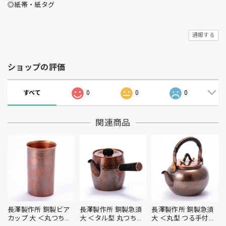
◎紙帯・紙タグ
通報する
ショップの評価
すべて
0
0
0
関連商品
長澤製作所 銅製ビア
長澤製作所 銅製急須
長澤製作所 銅製急須
カップ 大 ＜丸つち目
大 ＜タル型 丸つち目
大 ＜丸型 つる手付き