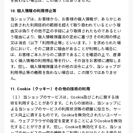
を負わない場合は、この限りではありません。
10. 個人情報の利用停止等
当ショップは、お客様から、お客様の個人情報が、あらかじめ
公表された利用目的の範囲を超えて取り扱われているという理
由又は偽りその他不正の手段により取得されたものであるとい
う理由により、個人情報保護法の定めに基づきその利用の停止
又は消去（以下「利用停止等」といいます。）を求められた場
合において、そのご請求に理由があることが判明した場合に
は、お客様ご本人からのご請求であることを確認の上で、遅滞
なく個人情報の利用停止等を行い、その旨をお客様に通知しま
す。但し、個人情報保護法その他の法令により、当ショップが
利用停止等の義務を負わない場合は、この限りではありませ
ん。
11. Cookie（クッキー）その他の技術の利用
（１） 当ショップのサービスは、Cookie及びこれに類する技
術を利用することがあります。これらの技術は、当ショップに
よる当ショップのサービスの利用状況等の把握に役立ち、サー
ビス向上に資するものです。Cookieを無効化されたいユーザー
は、ウェブブラウザの設定を変更することによりCookieを無効
化することができます。但し、Cookieを無効化すると、当ショ
ップのサービスの一部の機能をご利用いただけなくなる場合が