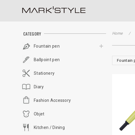
CATEGORY
Home
Fountain pen
Ballpoint pen
Fountain 
Stationery
Diary
Fashion Accessory
Objet
Kitchen / Dining