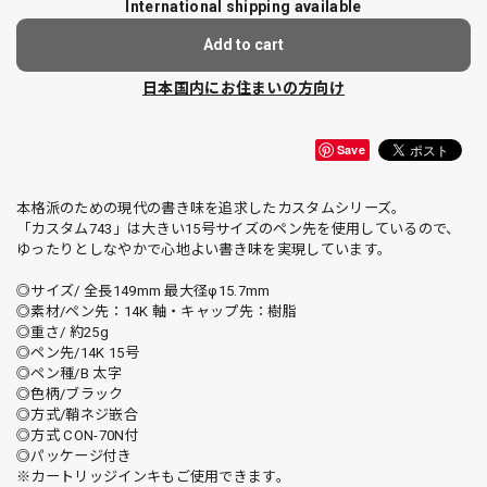
International shipping available
Add to cart
日本国内にお住まいの方向け
Save
本格派のための現代の書き味を追求したカスタムシリーズ。
「カスタム743」は大きい15号サイズのペン先を使用しているので、
ゆったりとしなやかで心地よい書き味を実現しています。
◎サイズ/ 全長149mm 最大径φ15.7mm
◎素材/ペン先：14K 軸・キャップ先：樹脂
◎重さ/ 約25g
◎ペン先/14K 15号
◎ペン種/B 太字
◎色柄/ブラック
◎方式/鞘ネジ嵌合
◎方式 CON-70N付
◎パッケージ付き
※カートリッジインキもご使用できます。