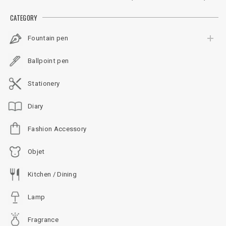
ップレス アニバーサ
ップレス アニバーサ
リーイエロー F（細
リーイエロー F（細
CATEGORY
字） / M（中字）＜マ
字）/ M（中字）＜ゴ
ットブラック＞
ールド＞
Fountain pen
Ballpoint pen
Stationery
Diary
Fashion Accessory
Objet
Kitchen / Dining
Lamp
Fragrance