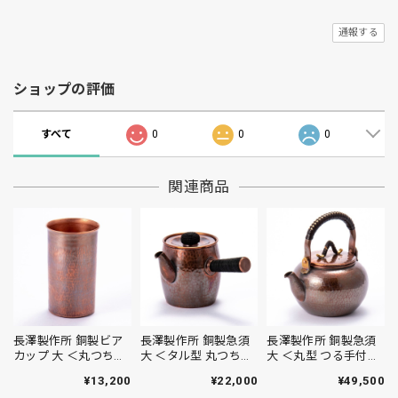
通報する
ショップの評価
すべて
0
0
0
関連商品
長澤製作所 銅製ビア
長澤製作所 銅製急須
長澤製作所 銅製急須
カップ 大 ＜丸つち目
大 ＜タル型 丸つち目
大 ＜丸型 つる手付き
＞
＞
丸つち目＞
¥13,200
¥22,000
¥49,500