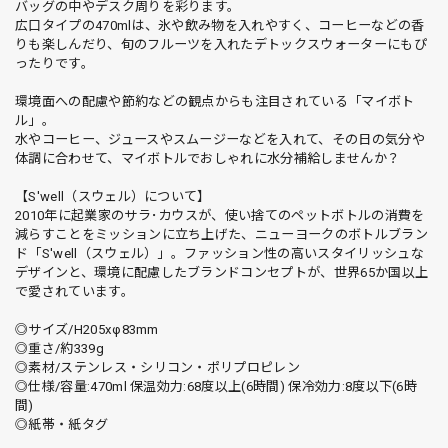
バッグの中やデスク周りを彩ります。
広口タイプの470mlは、氷や飲み物を入れやすく、コーヒーなどの香
りも楽しんだり、旬のフルーツを入れたデトックスウォーターにもぴ
ったりです。
環境面への配慮や節約などの観点からも注目されている「マイボト
ル」。
水やコーヒー、ジュースやスムージーなどを入れて、その日の気分や
体調に合わせて、マイボトルでおしゃれに水分補給しませんか？
【S'well（スウェル）について】
2010年に起業家のサラ･カウスが、使い捨てのペットボトルの消費を
減らすことをミッションに立ち上げた、ニューヨークのボトルブラン
ド「S'well（スウェル）」。ファッション性の高いスタイリッシュな
デザインと、環境に配慮したブランドコンセプトが、世界65か国以上
で愛されています。
◎サイズ/H205xφ83mm
◎重さ/約339g
◎素材/ステンレス・シリコン・ポリプロピレン
◎仕様/容量:470ml 保温効力:68度以上(6時間) 保冷効力:8度以下(6時
間)
◎紙帯・紙タグ