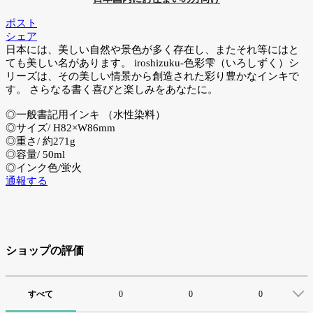
ポスト
シェア
日本には、美しい自然や景色が多く存在し、またそれ等にはと
ても美しい名があります。 iroshizuku-色彩雫（いろしずく）シ
リーズは、その美しい情景から創造された彩り豊かなインキで
す。 さらなる書く喜びと楽しみをあなたに。
◎一般書記用インキ （水性染料）
◎サイズ/ H82×W86mm
◎重さ/ 約271g
◎容量/ 50ml
◎インク色/蛍火
通報する
ショップの評価
すべて
0
0
0