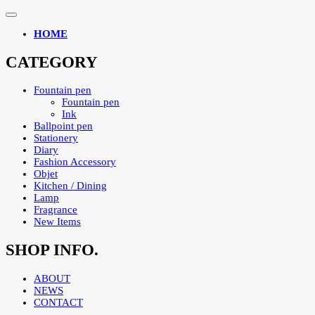
HOME
CATEGORY
Fountain pen
Fountain pen
Ink
Ballpoint pen
Stationery
Diary
Fashion Accessory
Objet
Kitchen / Dining
Lamp
Fragrance
New Items
SHOP INFO.
ABOUT
NEWS
CONTACT