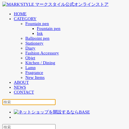
HOME
CATEGORY
Fountain pen
Fountain pen
Ink
Ballpoint pen
Stationery
Diary
Fashion Accessory
Objet
Kitchen / Dining
Lamp
Fragrance
New Items
ABOUT
NEWS
CONTACT