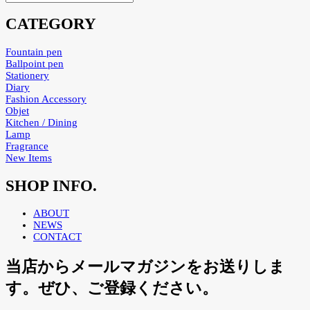
CATEGORY
Fountain pen
Ballpoint pen
Stationery
Diary
Fashion Accessory
Objet
Kitchen / Dining
Lamp
Fragrance
New Items
SHOP INFO.
ABOUT
NEWS
CONTACT
当店からメールマガジンをお送りしま
す。ぜひ、ご登録ください。