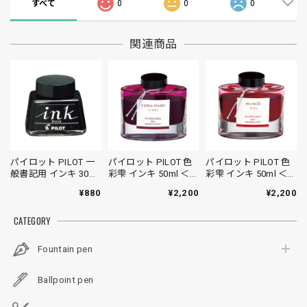
すべて
0
0
0
関連商品
パイロット PILOT 一
パイロット PILOT 色
パイロット PILOT 色
般書記用 インキ 30ml
彩雫 インキ 50ml ＜ヤ
彩雫 インキ 50ml ＜モ
＜ブラック＞
マブドウ＞
ミジ＞
¥880
¥2,200
¥2,200
CATEGORY
Fountain pen
Ballpoint pen