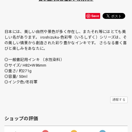
Save
日本には、美しい自然や景色が多く存在し、またそれ等にはとても美
しい名があります。 iroshizuku-色彩雫（いろしずく）シリーズは、そ
の美しい情景から創造された彩り豊かなインキです。 さらなる書く喜
びと楽しみをあなたに。
◎一般書記用インキ （水性染料）
◎サイズ/ H82×W86mm
◎重さ/ 約271g
◎容量/ 50ml
◎インク色/冬将軍
通報する
ショップの評価