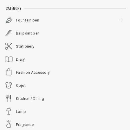
CATEGORY
Fountain pen
Ballpoint pen
Stationery
Diary
Fashion Accessory
Objet
Kitchen / Dining
Lamp
Fragrance