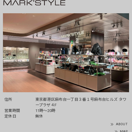
住所
東京都港区麻布台一丁目３番１号麻布台ヒルズ タワ
ープラザ４F
営業時間
11時～20時
定休日
無休
ABOUT
MAP