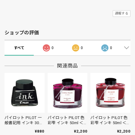
通報する
ショップの評価
すべて
0
0
0
関連商品
パイロット PILOT 一
パイロット PILOT 色
パイロット PILOT 色
般書記用 インキ 30ml
彩雫 インキ 50ml ＜ヤ
彩雫 インキ 50ml ＜モ
＜ブラック＞
マブドウ＞
ミジ＞
¥880
¥2,200
¥2,200