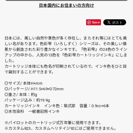
日本国内にお住まいの方向け
Save
日本には、美しい自然や景色が多く存在し、またそれ等にはとても美
しい名があります。色彩雫（いろしずく）シリーズは、その美しい情
景から創造された彩り豊かなインキです。『色彩雫』の24色のライン
アップの中から、人気の13色を『色彩雫カートリッジインキ』にしま
した。
カートリッジ本体にも色名が印刷されているので、インキ色をひと目
で識別することができます。
◎サイズ/ 本体H×mm
◎パッケージ/ H11.5×69×D72mm
◎重さ/ 本体：約g
パッケージ込み：約19.9g
カートリッジインキ インキ色：紫式部 容量：0.9cc×6本
◎水性染料 一般書記用インキ
※パイロットのカートリッジ式万年筆に使用できます。
※カスタム823、カスタムヘリテイジ92にはご使用できません。