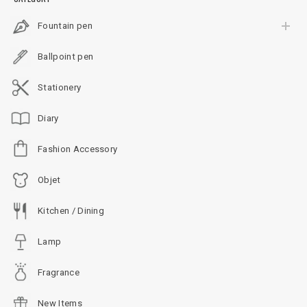
Fountain pen
Ballpoint pen
Stationery
Diary
Fashion Accessory
Objet
Kitchen / Dining
Lamp
Fragrance
New Items