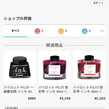
通報する
ショップの評価
すべて
0
0
0
関連商品
パイロット PILOT 一
パイロット PILOT 色
パイロット PILOT 色
般書記用 インキ 30ml
彩雫 インキ 50ml ＜ヤ
彩雫 インキ 50ml ＜モ
＜ブラック＞
マブドウ＞
ミジ＞
¥880
¥2,200
¥2,200
CATEGORY