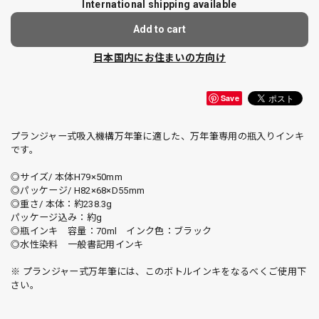
International shipping available
Add to cart
日本国内にお住まいの方向け
Save
プランジャー式吸入機構万年筆に適した、万年筆専用の瓶入りインキ
です。
◎サイズ/ 本体H79×50mm
◎パッケージ/ H82×68×D55mm
◎重さ/ 本体：約238.3g
パッケージ込み：約g
◎瓶インキ 容量：70ml インク色：ブラック
◎水性染料 一般書記用インキ
※ プランジャー式万年筆には、このボトルインキをなるべくご使用下
さい。