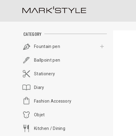
CATEGORY
Fountain pen
Ballpoint pen
Stationery
Diary
Fashion Accessory
Objet
Kitchen / Dining