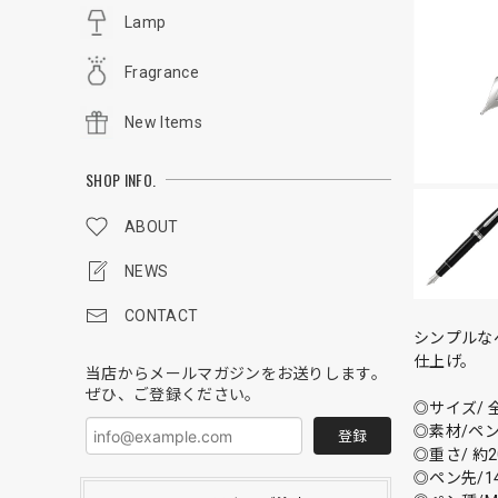
Lamp
Fragrance
New Items
SHOP INFO.
ABOUT
NEWS
CONTACT
シンプルな
仕上げ。
当店からメールマガジンをお送りします。
ぜひ、ご登録ください。
◎サイズ/ 全
◎素材/ペン
登録
◎重さ/ 約2
◎ペン先/1