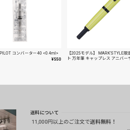
ILOT コンバーター40 <0.4ml>
【2025モデル】 MARK'STYLE
ト 万年筆 キャップレス アニバ
¥550
ロー F（細字） / M（中字）＜マットブラッ
ク＞
送料について
11,000円以上のご注文で
送料無料！