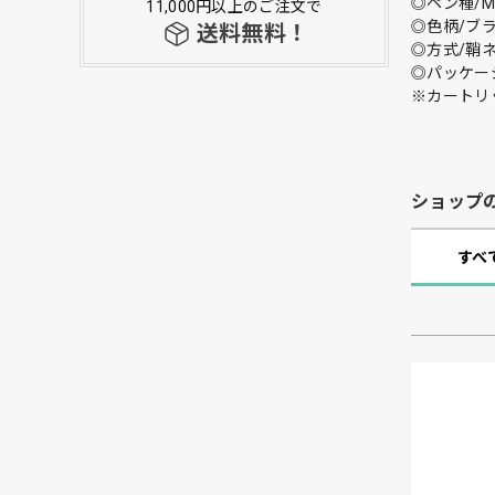
◎ペン種/M
11,000円以上のご注文で
◎色柄/ブ
送料無料！
◎方式/鞘ネ
◎パッケー
※カートリ
ショップ
すべ