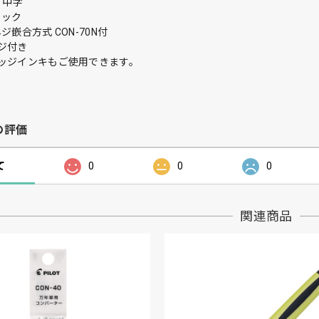
 中字
ラック
ジ嵌合方式 CON-70N付
ジ付き
ッジインキもご使用できます。
の評価
て
0
0
0
関連商品