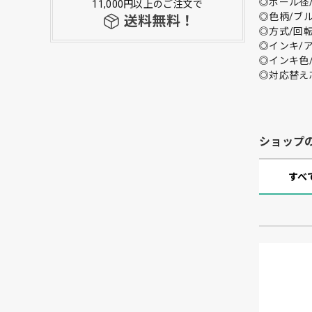
◎ボール径/
11,000円以上のご注文で
◎色柄/ブ
送料無料！
◎方式/回
◎インキ/
◎インキ色
◎対応替え芯：
ショップ
すべ