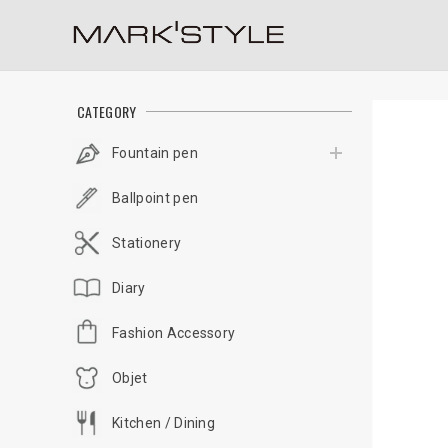
CATEGORY
Fountain pen
Ballpoint pen
Stationery
Diary
Fashion Accessory
Objet
Kitchen / Dining