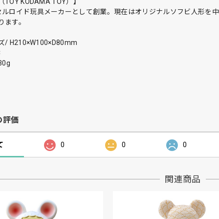
TOY KODAMA TOY）】
セルロイド玩具メーカーとして創業。現在はオリジナルソフビ人形を
ります。
 H210×W100×D80mm
C
0g
の評価
て
0
0
0
関連商品