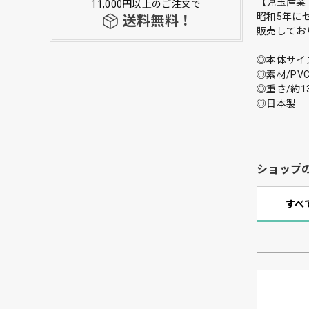
【児玉産業（
11,000円以上のご注文で
昭和5年に
送料無料！
販売してお
◎本体サイズ/
◎素材/PV
◎重さ/約13
◎日本製
ショップ
すべ