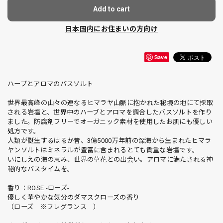
Add to cart
日本国内にお住まいの方向け
Save
ハーブとアロマのバスソルト
世界最高峰の山々の連なるヒマラヤ山脈に抱かれた秘境の地にて採取
される岩塩と、世界中のハーブとアロマを調合したバスソルトを作り
ました。防腐剤フリーでオーガニック素材を使用したお肌にも優しい
処方です。
人類が誕生するはるか昔、3億5000万年前の深海から生まれたヒマラ
ヤンソルトはミネラルが豊富に含まれるとても貴重な岩塩です。
いにしえの海の恵み、世界の草花との出会い。アロマに満たされる神
秘的なバスタイムを。
香り：ROSE -ローズ-
優しく華やかな気分のダマスクローズの香り
（ローズ ※フレグランス ）