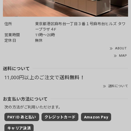
住所
東京都港区麻布台一丁目３番１号麻布台ヒルズ タワ
ープラザ４F
営業時間
11時～20時
定休日
無休
ABOUT
MAP
送料について
11,000円以上のご注文で
送料無料！
送料について
お支払い方法について
次の方法がご利用いただけます。
PAY ID あと払い
クレジットカード
Amazon Pay
キャリア決済