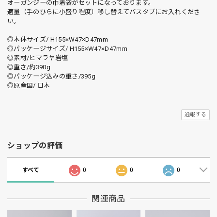
オーガンジーの巾着袋がセットになっております。
適量（手のひらに小盛り程度）移し替えてバスタブにお入れくださ
い。
◎本体サイズ/ H155×W47×D47mm
◎パッケージサイズ/ H155×W47×D47mm
◎素材/ヒマラヤ岩塩
◎重さ/約390g
◎パッケージ込みの重さ/395g
◎原産国/ 日本
通報する
ショップの評価
すべて
0
0
0
関連商品