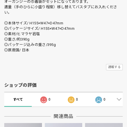
オーガンジーの巾着袋がセットになっております。
適量（手のひらに小盛り程度）移し替えてバスタブにお入れくださ
い。
◎本体サイズ/ H155×W47×D47mm
◎パッケージサイズ/ H155×W47×D47mm
◎素材/ヒマラヤ岩塩
◎重さ/約390g
◎パッケージ込みの重さ/395g
◎原産国/ 日本
通報する
ショップの評価
すべて
0
0
0
関連商品