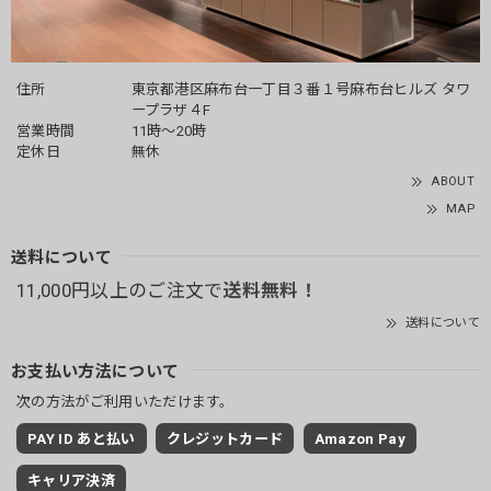
住所
東京都港区麻布台一丁目３番１号麻布台ヒルズ タワ
ープラザ４F
営業時間
11時～20時
定休日
無休
ABOUT
MAP
送料について
11,000円以上のご注文で
送料無料！
送料について
お支払い方法について
次の方法がご利用いただけます。
PAY ID あと払い
クレジットカード
Amazon Pay
キャリア決済