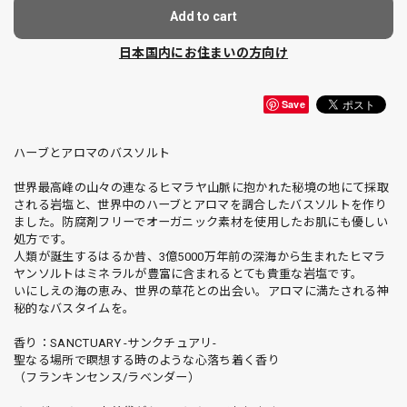
Add to cart
日本国内にお住まいの方向け
Save
ハーブとアロマのバスソルト
世界最高峰の山々の連なるヒマラヤ山脈に抱かれた秘境の地にて採取
される岩塩と、世界中のハーブとアロマを調合したバスソルトを作り
ました。防腐剤フリーでオーガニック素材を使用したお肌にも優しい
処方です。
人類が誕生するはるか昔、3億5000万年前の深海から生まれたヒマラ
ヤンソルトはミネラルが豊富に含まれるとても貴重な岩塩です。
いにしえの海の恵み、世界の草花との出会い。アロマに満たされる神
秘的なバスタイムを。
香り：SANCTUARY -サンクチュアリ-
聖なる場所で瞑想する時のような心落ち着く香り
（フランキンセンス/ラベンダー）