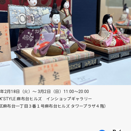
年2月18日（火）～ 3月2日（日）11:00～20:00
K’STYLE 麻布台ヒルズ インショップギャラリー
区⿇布台⼀丁⽬３番１号⿇布台ヒルズ タワープラザ４階）