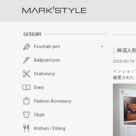
CATEGORY
Fountain pen
柿沼人形
Ballpoint pen
2025/02/19 
インショッ
Stationery
Diary
Fashion Accessory
Objet
Kitchen / Dining